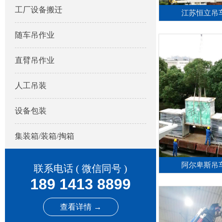
工厂设备搬迁
江苏恒立吊
随车吊作业
直臂吊作业
人工吊装
设备包装
集装箱/装箱/掏箱
阿尔卑斯吊
联系电话 ( 微信同号 )
189 1413 8899
查看详情 →